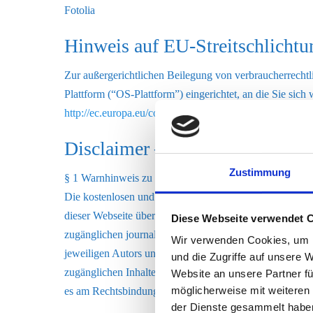
Fotolia
Hinweis auf EU-Streitschlichtu
Zur außergerichtlichen Beilegung von verbraucherrechtli
Plattform (“OS-Plattform”) eingerichtet, an die Sie sich
http://ec.europa.eu/consumers/odr/
. Unsere Emailadress
Disclaimer – rechtliche Hinwei
Zustimmung
§ 1 Warnhinweis zu Inhalten
Die kostenlosen und frei zugänglichen Inhalte dieser Web
dieser Webseite übernimmt jedoch keine Gewähr für die Ri
Diese Webseite verwendet 
zugänglichen journalistischen Ratgeber und Nachrichte
Wir verwenden Cookies, um I
jeweiligen Autors und nicht immer die Meinung des Anbi
und die Zugriffe auf unsere 
zugänglichen Inhalte kommt keinerlei Vertragsverhältni
Website an unsere Partner fü
möglicherweise mit weiteren
es am Rechtsbindungswillen des Anbieters.
der Dienste gesammelt habe