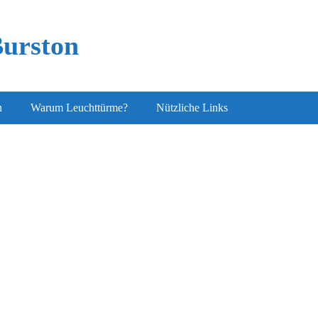
Burston
n
Warum Leuchttürme?
Nützliche Links