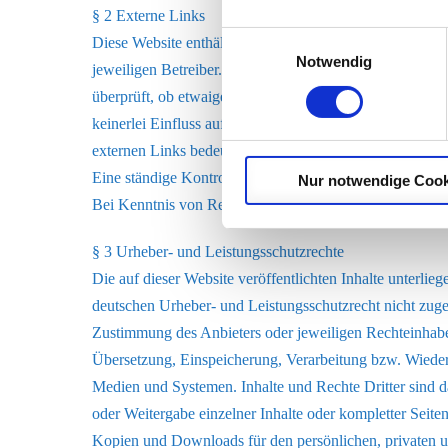
§ 2 Externe Links
Einwilligungsauswahl
Diese Website enthält Verknüpfungen zu Websites Dritte
Notwendig
jeweiligen Betreiber. Der Anbieter hat bei der erstmali
überprüft, ob etwaige Rechtsverstöße bestehen. Zu dem 
keinerlei Einfluss auf die aktuelle und zukünftige Gesta
externen Links bedeutet nicht, dass sich der Anbieter d
Eine ständige Kontrolle der externen Links ist für den 
Nur notwendige Cook
Bei Kenntnis von Rechtsverstößen werden jedoch derarti
§ 3 Urheber- und Leistungsschutzrechte
Die auf dieser Website veröffentlichten Inhalte unterli
deutschen Urheber- und Leistungsschutzrecht nicht zuge
Zustimmung des Anbieters oder jeweiligen Rechteinhabers
Übersetzung, Einspeicherung, Verarbeitung bzw. Wieder
Medien und Systemen. Inhalte und Rechte Dritter sind da
oder Weitergabe einzelner Inhalte oder kompletter Seiten 
Kopien und Downloads für den persönlichen, privaten un