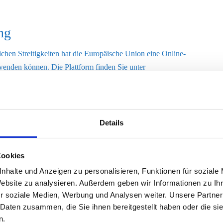
ng
chen Streitigkeiten hat die Europäische Union eine Online-
 wenden können. Die Plattform finden Sie unter
e lautet: jowburston@gmail.com
se
Details
seite wurden mit größtmöglicher Sorgfalt erstellt. Der Anbieter
chtigkeit und Aktualität der bereitgestellten kostenlosen und frei
Cookies
n. Namentlich gekennzeichnete Beiträge geben die Meinung des
nhalte und Anzeigen zu personalisieren, Funktionen für soziale
eters wieder. Allein durch den Aufruf der kostenlosen und frei
Website zu analysieren. Außerdem geben wir Informationen zu I
s zwischen dem Nutzer und dem Anbieter zustande, insoweit fehlt
r soziale Medien, Werbung und Analysen weiter. Unsere Partner
 Daten zusammen, die Sie ihnen bereitgestellt haben oder die s
n.