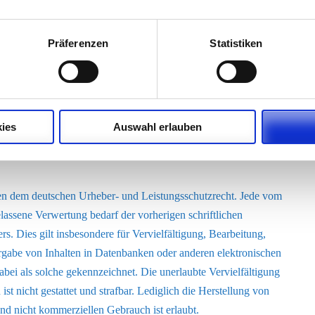
r („externe Links“). Diese Websites unterliegen der Haftung der
Präferenzen
Statistiken
gen Verknüpfung der externen Links die fremden Inhalte daraufhin
Zeitpunkt waren keine Rechtsverstöße ersichtlich. Der Anbieter hat
ltung und auf die Inhalte der verknüpften Seiten. Das Setzen von
ie hinter dem Verweis oder Link liegenden Inhalte zu Eigen macht.
Anbieter ohne konkrete Hinweise auf Rechtsverstöße nicht zumutbar.
ies
Auswahl erlauben
ge externe Links unverzüglich gelöscht.
egen dem deutschen Urheber- und Leistungsschutzrecht. Jede vom
lassene Verwertung bedarf der vorherigen schriftlichen
. Dies gilt insbesondere für Vervielfältigung, Bearbeitung,
gabe von Inhalten in Datenbanken oder anderen elektronischen
bei als solche gekennzeichnet. Die unerlaubte Vervielfältigung
ist nicht gestattet und strafbar. Lediglich die Herstellung von
d nicht kommerziellen Gebrauch ist erlaubt.