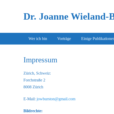
Dr. Joanne Wieland-
Hauptmenü
Weiter
Wer ich bin
Vorträge
Einige Publikatione
zum
Inhalt
Impressum
Zürich, Schweiz:
Forchstraße 2
8008 Zürich
E-Mail:
jowburston@gmail.com
Bildrechte: